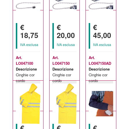
€
€
€
18,75
20,00
45,00
IVA esclusa
IVA esclusa
IVA esclusa
Art.
Art.
Art.
LO047100
LO047150
LO047150AD
Descrizione
Descrizione
Descrizione
Cinghie cor
Cinghie cor
Cinghie cor
cordo
cordo
cordo
Taglie
Taglie
Taglie
intrecciata - 1
intrecciata -
intrecciata + 1
disponibili:
disponibili:
disponibili:
m
1,5 m
am010 + 1
1 m
1.50 m
1.50 m
am022 - 1,5 m
€
€
€