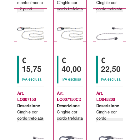
mantenimento
Cinghie cor
Cinghie cor
- 2 punti
cordo trefolata
cordo trefolata
Taglie
Taglie
Taglie
d'ancoraggio
- 2 m
- 1 m
disponibili:
disponibili:
disponibili:
unica
2 m
1 m
€
€
€
15,75
40,00
22,50
IVA esclusa
IVA esclusa
IVA esclusa
Art.
Art.
Art.
LO007150
LO007150CD
LO045200
Descrizione
Descrizione
Descrizione
Cinghie cor
Cinghie cor
Cinghie cor
cordo trefolata
cordo trefolata
cordo
Taglie
Taglie
Taglie
- 1,5 m
+ 1 am002 +
intrecciata - 2
disponibili:
disponibili:
disponibili:
1 am022 - 1,5
m
1.50 m
1.50 m
2 m
m