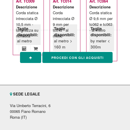
Art. TC009
Art. TC014
Art. TC064
Descrizione
Descrizione
Descrizione
Corda statica
Corda
Corda statica
intrecciata Ø
intrecciata Ø
Ø 9,6 mm per
10,5 mm -
9 mm per
tc062 e tc063
Taglie
Taglie
Taglie
lunghezza su
tc013 - al
- al metro
disponibili:
disponibili:
disponibili:
richiesta
metro
al metro
al metro >
by meter <
160 m
300m
PROCEDI CON GLI ACQUISTI
SEDE LEGALE
Via Umberto Terracini, 6
00065 Fiano Romano
Roma (IT)