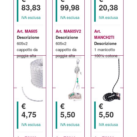
83,83
99,98
20,38
IVA esclusa
IVA esclusa
IVA esclusa
Art. MA605
Art. MA605V2
Art.
Descrizione
Descrizione
MANCH2TI
605v2
605v2
Descrizione
cappotto da
cappotto da
1 manicotto
poggia alta
poggia alta
100% cotone
Taglie
Taglie
Taglie
visibilità giallo
visibilità giallo
non
disponibili:
disponibili:
disponibili:
o arancio
o arancio
infiammabile
M-XL
M-XL
unica
€
€
€
4,75
5,50
5,50
IVA esclusa
IVA esclusa
IVA esclusa