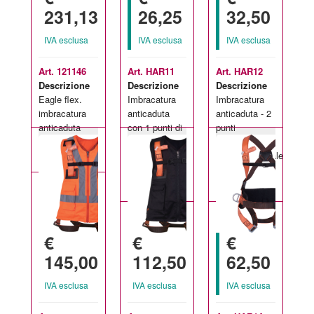
231,13
26,25
32,50
IVA esclusa
IVA esclusa
IVA esclusa
Art. 121146
Art. HAR11
Art. HAR12
Descrizione
Descrizione
Descrizione
Eagle flex.
Imbracatura
Imbracatura
imbracatura
anticaduta
anticaduta - 2
anticaduta
con 1 punti di
punti
Taglie
Taglie
con punto di
ancoraggio
d'ancoraggio
disponibili:
disponibili:
ancoraggio
dorsale
(dorsale/sternale)
XL/XXL
XL/XXL
dorsale e
sternale. c
€
€
€
145,00
112,50
62,50
IVA esclusa
IVA esclusa
IVA esclusa