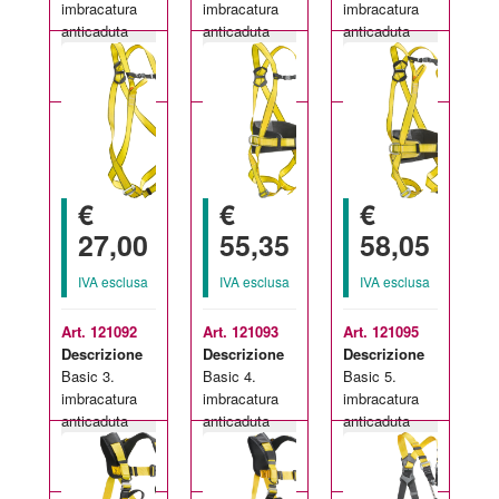
imbracatura
imbracatura
imbracatura
anticaduta
anticaduta
anticaduta
con punto di
con punto
con punto di
ancoraggio
d'ancoraggio
ancoraggio
dorsale e
dorsale e
dorsale. (ex
sternale.
sternale +
newtec eco
norma e
cintura
€
€
€
27,00
55,35
58,05
IVA esclusa
IVA esclusa
IVA esclusa
Art. 121092
Art. 121093
Art. 121095
Descrizione
Descrizione
Descrizione
Basic 3.
Basic 4.
Basic 5.
imbracatura
imbracatura
imbracatura
anticaduta
anticaduta
anticaduta
con punto di
con
con punto di
ancoraggio
ancoraggio
ancoraggio
dorsale e
dorsale e
dorsale e