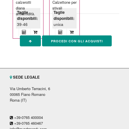
calzerotti
Calzettone per
diana
stivali
Taglie
Taglie
antiumidità.
disponibili:
disponibili:
39-46
unica
PROCEDI CON GLI ACQUISTI
SEDE LEGALE
Via Umberto Terracini, 6
00065 Fiano Romano
Roma (IT)
+39-0765 400004
+39-0765 460467
info@quadrawork.com