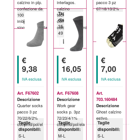
calzino in plp.
interlagos.
pacco 3 pz
confezione da
calzino
67/18/13/2%
Taglie
Taglie
100 paia
tecnico
cot/pmd/pol/el
disponibili:
disponibili:
imbustate
composto in
35-38-47-
S-L
singolarmente.tagl
cotone/poliammide/elastane.
49
€
€
€
9,38
16,05
7,00
IVA esclusa
IVA esclusa
IVA esclusa
Art. F67602
Art. F67608
Art.
Descrizione
Descrizione
703.160484
Quarter socks
Work gear
Descrizione
pacco 3 pz
socks p. 3pz
Ghost calzino
70/22/6/2%
72/23/4/1%
estivo.
Taglie
Taglie
Taglie
cot/pmd/pol/el
cot/pmd/pol/ela
disponibili:
disponibili:
disponibili:
S-L
M-L
S-L