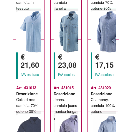
camicia in
camicia
camicia 70%
tessuto
flanella
cotone-30%
Taglie
Taglie
Taglie
ignifugo,
scozzese
poliestere gr.
disponibili:
disponibili:
disponibili:
antiacido,
manica lunga.
140/mq.
S-XXL
M-XXL
S-XXL
antistatico in
manica lunga.
cotone/polies
€
€
€
21,60
23,08
17,15
IVA esclusa
IVA esclusa
IVA esclusa
Art. 431013
Art. 431015
Art. 431020
Descrizione
Descrizione
Descrizione
Oxford m/c.
Jeans.
Chambray.
camicia 70%
camicia jeans
camicia 100%
cotone-30%
manica lunga
cotone
Taglie
Taglie
Taglie
poliestere gr.
gr. 200/mq.
tessuto
disponibili:
disponibili:
disponibili:
140/mq.
chambray
M-XXL
M-XXL
M-XXL
manica corta.
gr.130/mq.