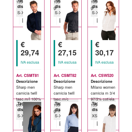
Taglie
Taglie
Taglie
135 gr/m2
100% cot 125
100% cot 125
disponibili:
disponibili:
disponibili:
gr
gr
S-XXL
S-XXL
S-XXL
€
€
€
29,74
27,15
30,17
IVA esclusa
IVA esclusa
IVA esclusa
Art. CSMT81
Art. CSMT82
Art. CSW520
Descrizione
Descrizione
Descrizione
Sharp men
Sharp men
Milano women
camicia twill
camicia twill
camicia m 3/4
tasc.m/l 100%
tasc.m/c
97/3% cot/ela
Taglie
Taglie
Taglie
cot 130 gr/m
100% cot 130
135 gr/m2
disponibili:
disponibili:
disponibili:
gr/m
S-XXL
S-XXL
XS-XL