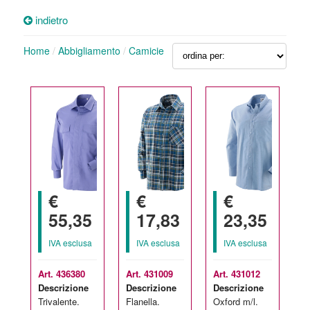
indietro
Home
/
Abbigliamento
/
Camicie
€
€
€
55,35
17,83
23,35
IVA esclusa
IVA esclusa
IVA esclusa
Art. 436380
Art. 431009
Art. 431012
Descrizione
Descrizione
Descrizione
Trivalente.
Flanella.
Oxford m/l.