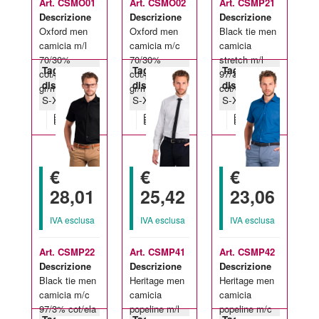
Art. CSMO01
Art. CSMO02
Art. CSMP21
Descrizione
Descrizione
Descrizione
Oxford men
Oxford men
Black tie men
camicia m/l
camicia m/c
camicia
70/30%
70/30%
stretch m/l
Taglie
Taglie
Taglie
cot/pol 135
cot/pol 135
97/3%
disponibili:
disponibili:
disponibili:
gr/m2
gr/m2
cot/ela135
S-XXL
S-XXL
S-XXL
€
€
€
28,01
25,42
23,06
IVA esclusa
IVA esclusa
IVA esclusa
Art. CSMP22
Art. CSMP41
Art. CSMP42
Descrizione
Descrizione
Descrizione
Black tie men
Heritage men
Heritage men
camicia m/c
camicia
camicia
97/3% cot/ela
popeline m/l
popeline m/c