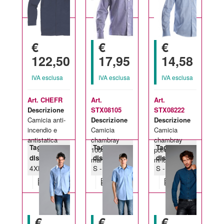
€
€
€
122,50
17,95
14,58
IVA esclusa
IVA esclusa
IVA esclusa
Art. CHEFR
Art.
Art.
Descrizione
STX08105
STX08222
Camicia anti-
Descrizione
Descrizione
incendio e
Camicia
Camicia
antistatica
chambray
chambray
Taglie
Taglie
Taglie
100% cotone
pol/cot 125 gr
disponibili:
disponibili:
disponibili:
manica lunga
m/lunga
4XL-3XL
S - XXL
S - XXL
€
€
€