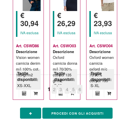
€
€
€
30,94
26,29
23,93
IVA esclusa
IVA esclusa
IVA esclusa
Art. CSWD86
Art. CSWO03
Art. CSWO04
Descrizione
Descrizione
Descrizione
Vision women
Oxford
Oxford women
camicia denim
camicia donna
camicia
m/l 100% cot.
m/l 70/30%
oxford m/c
Taglie
Taglie
Taglie
185 gr/m2
cot/pol 135
70/30%
disponibili:
disponibili:
disponibili:
gr/m2
cot/pol 135
XS-XXL
S-XL
S-XL
1
2
3
4
5
6
PROCEDI CON GLI ACQUISTI