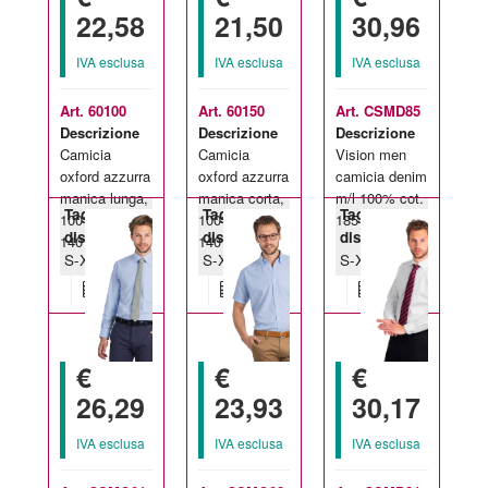
22,58
21,50
30,96
IVA esclusa
IVA esclusa
IVA esclusa
Art. 60100
Art. 60150
Art. CSMD85
Descrizione
Descrizione
Descrizione
Camicia
Camicia
Vision men
oxford azzurra
oxford azzurra
camicia denim
manica lunga,
manica corta,
m/l 100% cot.
Taglie
Taglie
Taglie
100% cotone,
100% cotone,
185 gr/m2
disponibili:
disponibili:
disponibili:
140 gr/mq
140 gr/mq
S-XXXL
S-XXXL
S-XXL
€
€
€
26,29
23,93
30,17
IVA esclusa
IVA esclusa
IVA esclusa