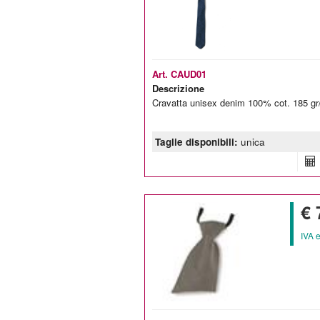
Art. CAUD01
Descrizione
Cravatta unisex denim 100% cot. 185 g
Taglie disponibili:
unica
€ 
IVA 