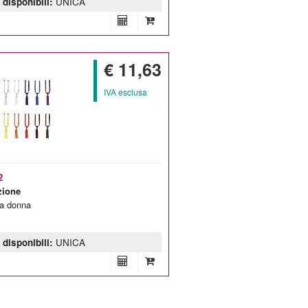
 disponibili:
UNICA
€ 11,63
IVA esclusa
2
zione
ta donna
 disponibili:
UNICA