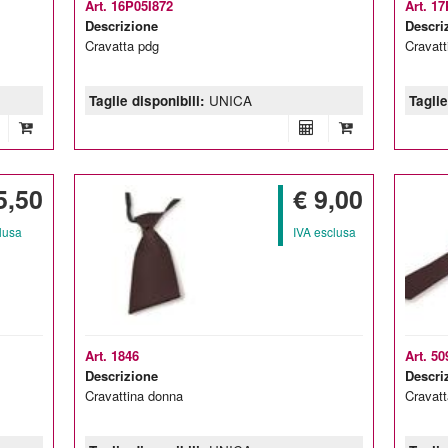
Art. 16P05I872
Art. 1
Descrizione
Descri
Cravatta pdg
Cravatt
Taglie disponibili:
UNICA
Taglie
5,50
€ 9,00
lusa
IVA esclusa
Art. 1846
Art. 50
Descrizione
Descri
Cravattina donna
Cravatt