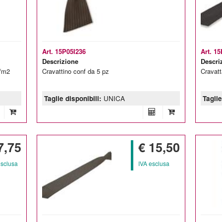
Art. 15P05I236
Art. 1
Descrizione
Descri
r/m2
Cravattino conf da 5 pz
Cravatt
Taglie disponibili:
UNICA
Taglie
7,75
€ 15,50
esclusa
IVA esclusa