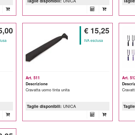
Taglie disponibili:
UNICA
Taglie
5,00
€ 15,25
lusa
IVA esclusa
Art. 511
Art. 51
Descrizione
Descri
Cravatta uomo tinta unita
Cravat
Taglie disponibili:
UNICA
Taglie