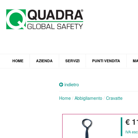
HOME
AZIENDA
SERVIZI
PUNTI VENDITA
MA
indietro
Home
/
Abbigliamento
/
Cravatte
€ 1
IVA esc