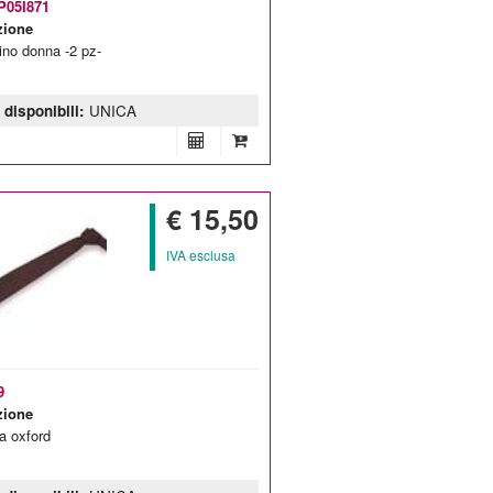
7P05I871
zione
ino donna -2 pz-
 disponibili:
UNICA
€ 15,50
IVA esclusa
9
zione
a oxford