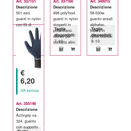
Art. 337151
Art. 337160
Art. 340015
Descrizione
Descrizione
Descrizione
501 esd.
898 polyfood.
58-530w.
guanti in nylon
guanti in nylon
guanto ansell
con fili di
ricoperti in
alphatec.
Taglie
Taglie
Taglie
rame ricoperti
poliuretano.
fodera in
disponibili:
disponibili:
disponibili:
in poliuretano
idoneo per
nylon bianca.
9-10
7-10
8-10
propriet
contatto alim
€
6,20
IVA esclusa
Art. 355146
Descrizione
Activgrip xa-
324. guanto
con supporto