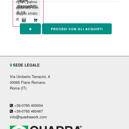
Taglie
nylon, palmo
disponibili:
spalmato con
8-10
doppio strato
di
PROCEDI CON GLI ACQUISTI
SEDE LEGALE
Via Umberto Terracini, 6
00065 Fiano Romano
Roma (IT)
+39-0765 400004
+39-0765 460467
info@quadrawork.com