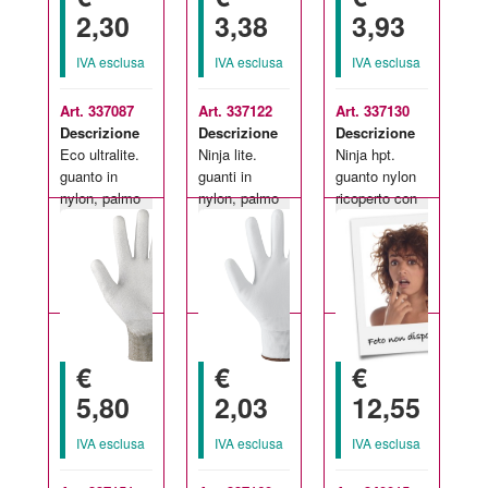
2,30
3,38
3,93
IVA esclusa
IVA esclusa
IVA esclusa
Art. 337087
Art. 337122
Art. 337130
Descrizione
Descrizione
Descrizione
Eco ultralite.
Ninja lite.
Ninja hpt.
guanto in
guanti in
guanto nylon
nylon, palmo
nylon, palmo
ricoperto con
Taglie
Taglie
Taglie
ricoperto in
ricoperto in
speciale
disponibili:
disponibili:
disponibili:
poliuretano.
poliuretano.
formula di
7-10
7-10
7-10
polimeri hpt
technolog
€
€
€
5,80
2,03
12,55
IVA esclusa
IVA esclusa
IVA esclusa