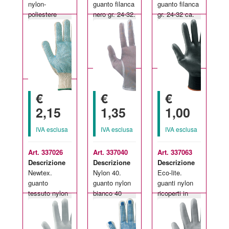
nylon-
guanto filanca
guanto filanca
poliestere
nero gr. 24-32.
gr. 24-32 ca.
Taglie
Taglie
Taglie
verde palmo
70 denim.
70 denim.
disponibili:
disponibili:
disponibili:
puntinato.
DONNA-
7-8
7-8
UOMO
€
€
€
2,15
1,35
1,00
IVA esclusa
IVA esclusa
IVA esclusa
Art. 337026
Art. 337040
Art. 337063
Descrizione
Descrizione
Descrizione
Newtex.
Nylon 40.
Eco-lite.
guanto
guanto nylon
guanti nylon
tessuto nylon
bianco 40
ricoperti in
Taglie
Taglie
Taglie
puntinato.
denim.
poliuretano.
disponibili:
disponibili:
disponibili:
economici.
6-10
S-XL
7-11