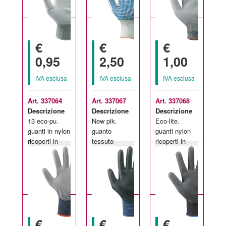
€
€
€
0,95
2,50
1,00
IVA esclusa
IVA esclusa
IVA esclusa
Art. 337064
Art. 337067
Art. 337068
Descrizione
Descrizione
Descrizione
13 eco-pu.
New pik.
Eco-lite.
guanti in nylon
guanto
guanti nylon
ricoperti in
tessuto
ricoperti in
Taglie
Taglie
Taglie
poliuretano.
sintetico,
poliuretano.
disponibili:
disponibili:
disponibili:
palmo
economici.
7-10
7-10
6-10
puntinato,
interno in
nylon, polso
magl
€
€
€