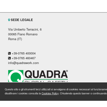
SEDE LEGALE
Via Umberto Terracini, 6
00065 Fiano Romano
Roma (IT)
+39-0765 400004
+39-0765 460467
info@quadrawork.com
Questo sito o gli strumenti terzi utilizzati si avvalgono di cookies necessari al funzionamento
disattivare i cookies consulta la
Cookies Policy
. Chiudendo questo banner o continuando a 
Quadra Srl a socio unico
/ P.IVA / C.F. 10391221008