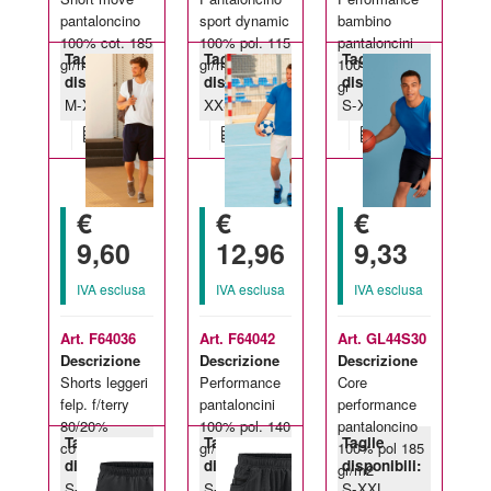
pantaloncino
sport dynamic
bambino
100% cot. 185
100% pol. 115
pantaloncini
Taglie
Taglie
Taglie
gr/m2
gr/m2
100% pol 140
disponibili:
disponibili:
disponibili:
gr
M-XXL
XXS-XXL
S-XXL
€
€
€
9,60
12,96
9,33
IVA esclusa
IVA esclusa
IVA esclusa
Art. F64036
Art. F64042
Art. GL44S30
Descrizione
Descrizione
Descrizione
Shorts leggeri
Performance
Core
felp. f/terry
pantaloncini
performance
80/20%
100% pol. 140
pantaloncino
Taglie
Taglie
Taglie
cot/pol 240 gr
gr/m2
100% pol 185
disponibili:
disponibili:
disponibili:
gr/m2
S-XXL
S-XXL
S-XXL