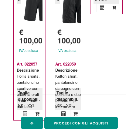
€
€
100,00
100,00
IVA esclusa
IVA esclusa
Art. 022057
Art. 022059
Descrizione
Descrizione
Hollis shorts.
Kelton short.
pantaloncino
pantaloncino
sportivo con
da bagno con
Taglie
Taglie
profili laterali
coulisse e due
disponibili:
disponibili:
in contrasto.
tasche. slip
XS - XXL
XS - XXL
due tasc
interno a re
PROCEDI CON GLI ACQUISTI