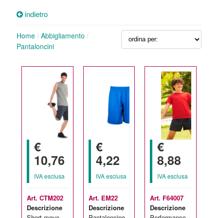
indietro
Home
/
Abbigliamento
/
Pantaloncini
€
€
€
10,76
4,22
8,88
IVA esclusa
IVA esclusa
IVA esclusa
Art. CTM202
Art. EM22
Art. F64007
Descrizione
Descrizione
Descrizione
Short move
Pantaloncino
Performance