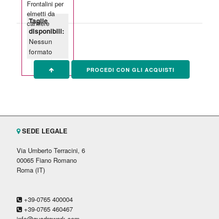
Frontalini per
elmetti da
Taglie
cantiere
disponibili:
Nessun
formato
PROCEDI CON GLI ACQUISTI
SEDE LEGALE
Via Umberto Terracini, 6
00065 Fiano Romano
Roma (IT)
+39-0765 400004
+39-0765 460467
info@quadrawork.com